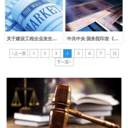
知
关于建设工程企业发生重
中共中央 国务院印发《国
组、合并、分立等情况资
家新型城镇化规划（2014
质核定有关问题的通知
—2020年）》
<
上一页
1
2
3
4
5
6
7
12
...
下一页
>