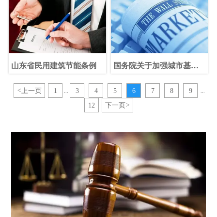
山东省民用建筑节能条例
国务院关于加强城市基础
设施建设的意见
<
上一页
1
3
4
5
6
7
8
9
...
...
12
下一页
>