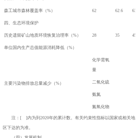
森工城市森林覆盖率（%）
62
62.6
63.
四、生态环境保护
历史遗留矿山地质环境恢复治理率（%）
28
35
45
单位国内生产总值能源消耗降低（%）
化学需氧
量
二氧化硫
主要污染物排放总量减少（%）
氨氮
氮氧化物
注：[ ]内为到2020年的累计数。有关约束性指标以国家或相关地
区下达的为准。
（四）发展机制。