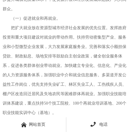
群众。
（一）促进就业和再就业。
把扩大就业放在资源型城市经济社会发展的优先位置。发挥政府
投资和重大项目建设对就业的带动作用。扶持劳动密集型产业、服务
业和小型微型企业发展，大力发展家庭服务业。完善和落实小额担保
贷款、财政贴息、场地安排等鼓励自主创业政策，健全创业服务体
系，促进各类群体创业带动就业。加快建立专业化、信息化、产业化
的人力资源服务体系，加强职业中介和就业信息服务。多渠道开发公
益性工作岗位，优先支持失业矿工、林区失业工人、工伤残疾人员、
棚户区改造回迁居民及失地农民等困难群体再就业。加强职业技能培
训体系建设，重点扶持50个技工院校、100个再就业培训基地、200个
职业技能实训中心（基地）。
（二）加快棚户区改造。


网站首页
电话
大力推进城市和国有工矿（煤矿）棚户区以及林区棚户区改造，