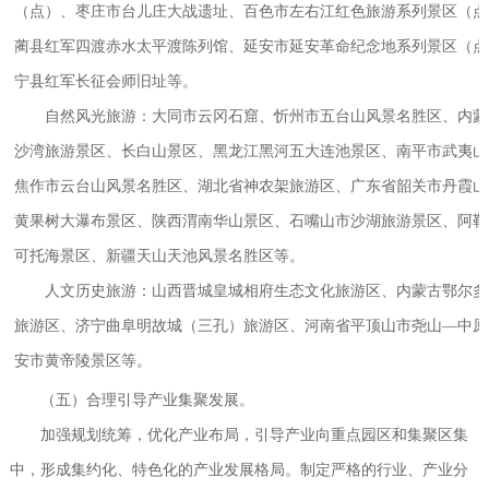
（点）、枣庄市台儿庄大战遗址、百色市左右江红色旅游系列景区（点
蔺县红军四渡赤水太平渡陈列馆、延安市延安革命纪念地系列景区（点
宁县红军长征会师旧址等。
自然风光旅游：大同市云冈石窟、忻州市五台山风景名胜区、内蒙
沙湾旅游景区、长白山景区、黑龙江黑河五大连池景区、南平市武夷山
焦作市云台山风景名胜区、湖北省神农架旅游区、广东省韶关市丹霞山
黄果树大瀑布景区、陕西渭南华山景区、石嘴山市沙湖旅游景区、阿勒
可托海景区、新疆天山天池风景名胜区等。
人文历史旅游：山西晋城皇城相府生态文化旅游区、内蒙古鄂尔多
旅游区、济宁曲阜明故城（三孔）旅游区、河南省平顶山市尧山—中原
安市黄帝陵景区等。
（五）合理引导产业集聚发展。
加强规划统筹，优化产业布局，引导产业向重点园区和集聚区集
中，形成集约化、特色化的产业发展格局。制定严格的行业、产业分