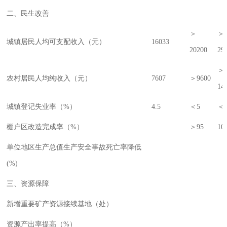
二、民生改善
＞
＞
城镇居民人均可支配收入（元）
16033
20200
29
＞
农村居民人均纯收入（元）
7607
＞9600
14
城镇登记失业率（%）
4.5
＜5
＜
棚户区改造完成率（%）
＞95
10
单位地区生产总值生产安全事故死亡率降低
(%)
三、资源保障
新增重要矿产资源接续基地（处）
资源产出率提高（%）