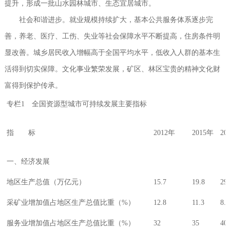
提升，形成一批山水园林城市、生态宜居城市。
社会和谐进步。就业规模持续扩大，基本公共服务体系逐步完
善，养老、医疗、工伤、失业等社会保障水平不断提高，住房条件明
显改善。城乡居民收入增幅高于全国平均水平，低收入人群的基本生
活得到切实保障。文化事业繁荣发展，矿区、林区宝贵的精神文化财
富得到保护传承。
专栏1 全国资源型城市可持续发展主要指标
指 标
2012年
2015年
20
一、经济发展
地区生产总值（万亿元）
15.7
19.8
29.
采矿业增加值占地区生产总值比重（%）
12.8
11.3
8.8
服务业增加值占地区生产总值比重（%）
32
35
40