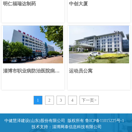
明仁福瑞达制药
中创大厦
淄博市职业病防治医院病房
运动员公寓
楼--“泰山杯”
1
2
3
4
下一页
>
中健慧泽建设(山东)股份有限公司 版权所有
鲁ICP备11015225号-1
技术支持：
淄博网泰信息科技有限公司