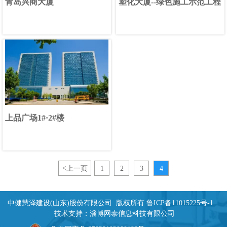
青岛兴商大厦
塑化大厦--绿色施工示范工程
上品广场1#·2#楼
<
上一页
1
2
3
4
中健慧泽建设(山东)股份有限公司 版权所有
鲁ICP备11015225号-1
技术支持：
淄博网泰信息科技有限公司