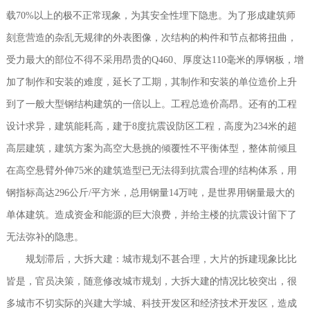
载70%以上的极不正常现象，为其安全性埋下隐患。为了形成建筑师
刻意营造的杂乱无规律的外表图像，次结构的构件和节点都将扭曲，
受力最大的部位不得不采用昂贵的Q460、厚度达110毫米的厚钢板，增
加了制作和安装的难度，延长了工期，其制作和安装的单位造价上升
到了一般大型钢结构建筑的一倍以上。工程总造价高昂。还有的工程
设计求异，建筑能耗高，建于8度抗震设防区工程，高度为234米的超
高层建筑，建筑方案为高空大悬挑的倾覆性不平衡体型，整体前倾且
在高空悬臂外伸75米的建筑造型已无法得到抗震合理的结构体系，用
钢指标高达296公斤/平方米，总用钢量14万吨，是世界用钢量最大的
单体建筑。造成资金和能源的巨大浪费，并给主楼的抗震设计留下了
无法弥补的隐患。
规划滞后，大拆大建：城市规划不甚合理，大片的拆建现象比比
皆是，官员决策，随意修改城市规划，大拆大建的情况比较突出，很
多城市不切实际的兴建大学城、科技开发区和经济技术开发区，造成