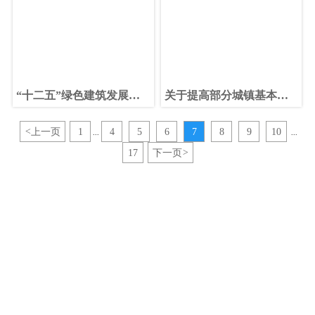
管理办法
“十二五”绿色建筑发展规
关于提高部分城镇基本医
划出炉
疗保险待遇的通知 淄人社
发〔2013〕80号
<
上一页
1
4
5
6
7
8
9
10
...
...
17
下一页
>