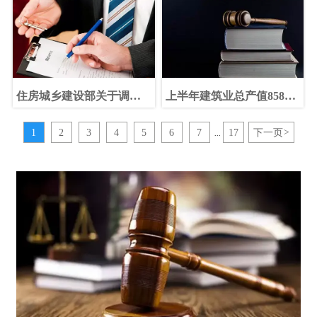
一延续有关事项的通知
干规定的通知
住房城乡建设部关于调整
上半年建筑业总产值85871
建筑业企业资质标准中净
亿元
资产指标考核有关问题的
1
2
3
4
5
6
7
17
下一页
>
...
通知