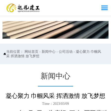

当前位置：
网站首页
-
新闻中心
-
公司活动
-
凝心聚力 巾帼风

采 挥洒激情 放飞梦想
新闻中心
凝心聚力 巾帼风采 挥洒激情 放飞梦想
Time：2023/03/09