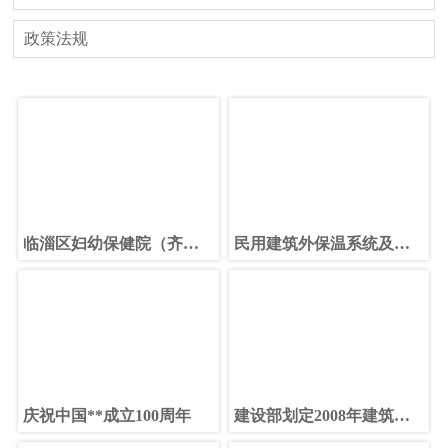
政策法规
临淄区妇幼保健院（齐都
民用建筑外保温系统及外
医院）综合楼建设工程中
墙装饰防火暂行规定
标公告
庆祝中国**成立100周年
建设部划定2008年建筑市
场监管工作主线