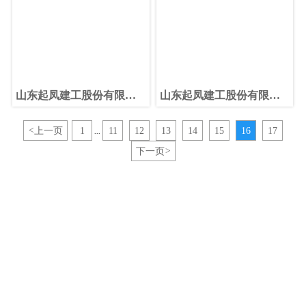
山东起凤建工股份有限公
山东起凤建工股份有限公
司开展扫黑除恶专项斗争
司“三规”学习会
宣传活动
<
上一页
1
11
12
13
14
15
16
17
...
下一页
>