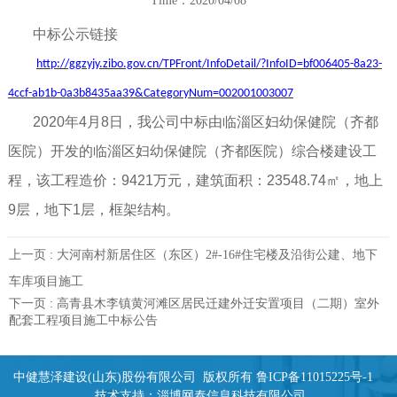
Time：2020/04/08
中标公示链接
http://ggzyjy.zibo.gov.cn/TPFront/InfoDetail/?InfoID=bf006405-8a23-
4ccf-ab1b-0a3b8435aa39&CategoryNum=002001003007
2020年4月8日，我公司中标由临淄区妇幼保健院（齐都
医院）开发的临淄区妇幼保健院（齐都医院）综合楼建设工
程，该工程造价：9421万元，建筑面积：23548.74㎡，地上
9层，地下1层，框架结构。
上一页 :
大河南村新居住区（东区）2#-16#住宅楼及沿街公建、地下
车库项目施工
下一页 :
高青县木李镇黄河滩区居民迁建外迁安置项目（二期）室外
配套工程项目施工中标公告
中健慧泽建设(山东)股份有限公司 版权所有
鲁ICP备11015225号-1
技术支持：
淄博网泰信息科技有限公司