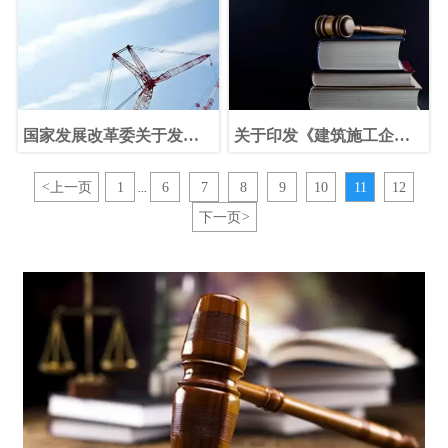
监督管理工作的指导意见
国家发展改革委关于发展
关于印发《建筑施工企业
改革系统要继续加大工作
负责人及项目负责人施工
力度
现场带班暂行办法》的通
<
上一页
1
6
7
8
9
10
11
12
...
知
下一页
>