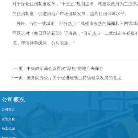
对于深化住房制度改革，“十三五”规划提出，构建以政府为主提
的住房制度，促进房地产市场健康发展，提高住房保障水平。
另外，当前一线城市、部分热点二线楼市火热的局面和三四线城
严跃进对《每日经济新闻》记者说：“目前热点一二线城市在积极补
况，理清轻重缓急，分步实施。”
上一页 :
中央政治局会议再次“聚焦”房地产去库存
下一页 :
国务院办公厅关于促进建筑业持续健康发展的意见
公司概况
公司简介
企业文化
员工风采