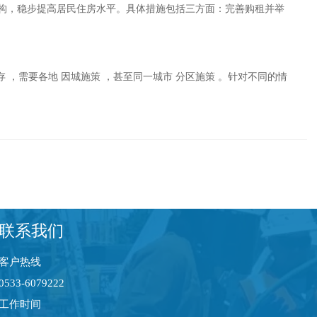
结构，稳步提高居民住房水平。具体措施包括三方面：完善购租并举
，需要各地 因城施策 ，甚至同一城市 分区施策 。针对不同的情
联系我们
客户热线
0533-6079222
工作时间