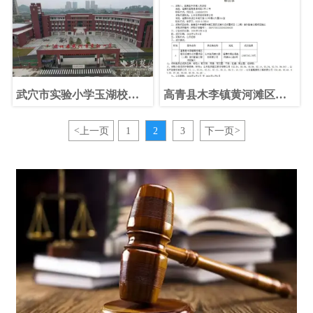
《建筑防火封堵应用技术
标准》发布实施
武穴市实验小学玉湖校区
高青县木李镇黄河滩区居
建设项目中标公告
民迁建外迁安置项目（二
期）室外配套工程项目施
<
上一页
1
2
3
下一页
>
工中标公告